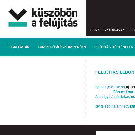
FELÚJÍTÁS LEBON
Be kell jelentkezni
új ta
Fórumtéma
Ami egy ház és lakáshoz
kivitelezőt találni egy kü