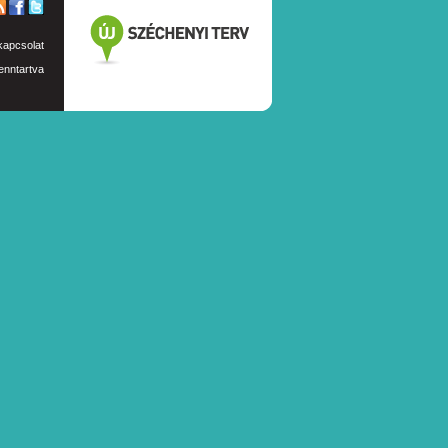
kapcsolat
enntartva