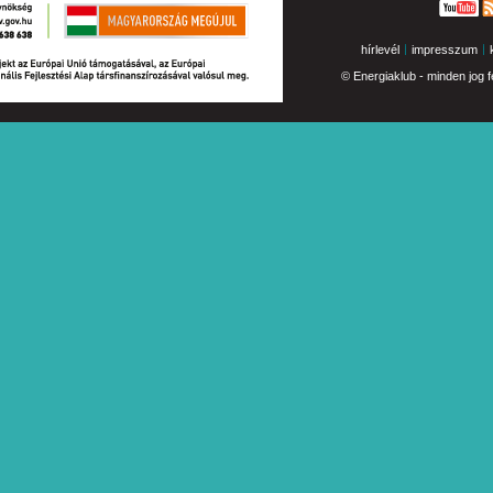
hírlevél
impresszum
© Energiaklub - minden jog f