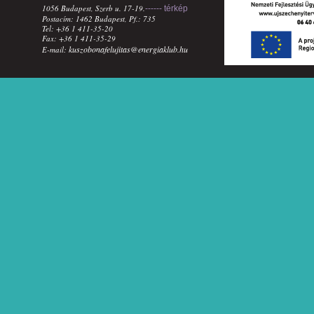
1056 Budapest, Szerb u. 17-19.
------ térkép
Postacím: 1462 Budapest, Pf.: 735
Tel: +36 1 411-35-20
Fax: +36 1 411-35-29
kuszobonafelujitas@energiaklub.hu
E-mail: