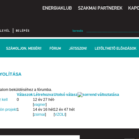
YOLÍTÁSA
rtalom beküldéséhez a fórumba.
Válaszok
Létrehozva
Utolsó válasz
 kell
0
12 év 27 hét
-
[
vagner
]
lön projekt
1
14 év 16 hét
12 év 47 hét
[
zsirnai
]
[
VZOLI
]