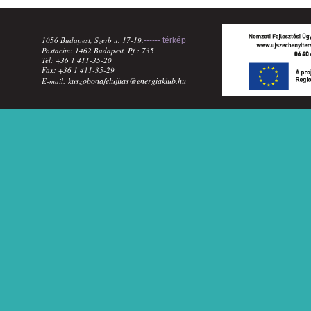
1056 Budapest, Szerb u. 17-19.
------ térkép
Postacím: 1462 Budapest, Pf.: 735
Tel: +36 1 411-35-20
Fax: +36 1 411-35-29
kuszobonafelujitas@energiaklub.hu
E-mail: