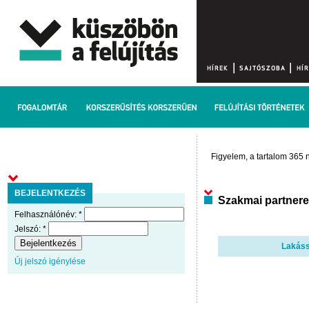
Figyelem, a tartalom 365 n
BEJELENTKEZÉS
Szakmai partner
Felhasználónév:
*
Jelszó:
*
Lakáss
Új jelszó igénylése