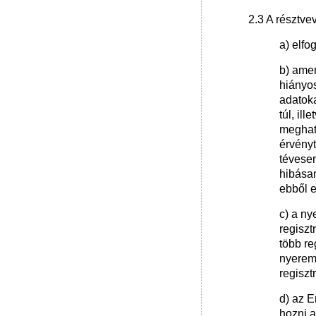
2.3 A résztve
a) elfo
b) amen
hiányos
adatoka
túl, il
meghatá
érvényt
tévese
hibásan
ebből e
c) a n
regiszt
több re
nyeremé
regiszt
d) az E
hozni a