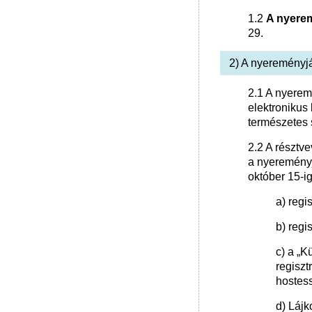
1.2
A nyerem
29.
2) A nyereményjá
2.1 A nyerem
elektronikus
természetes 
2.2 A résztv
a nyereményj
október 15-i
a) regi
b) regi
c) a „K
regiszt
hostes
d) Lájk