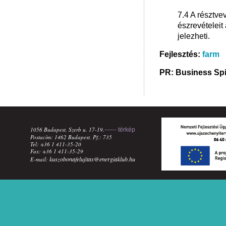
7.4 A résztve
észrevételeit
jelezheti.
Fejlesztés:
farm
PR: Business Spi
1056 Budapest, Szerb u. 17-19.
------ térkép
Postacím: 1462 Budapest, Pf.: 735
Tel: +36 1 411-35-20
Fax: +36 1 411-35-29
kuszobonafelujitas@energiaklub.hu
E-mail: