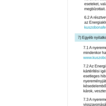
eseteket, va
megbízottait.
6.2 A résztve
az Energiakl
kuszobonafe
7) Egyéb nyilatk
7.1 A nyeremé
mindenkor hat
www.kuszobon
7.2 Az Energi
kártérítési i
esetleges hib
nyereményját
késedelemből
károk, veszte
7.3 A nyeremé
visszavonásán