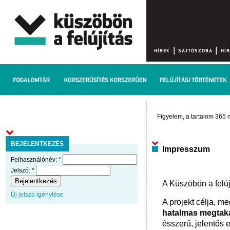
Figyelem, a tartalom 365 n
BEJELENTKEZÉS
Impresszum
Felhasználónév:
*
Jelszó:
*
A Küszöbön a felújí
Új jelszó igénylése
A projekt célja, m
hatalmas megtaka
ésszerű, jelentős 