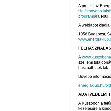
A projekt az Energ
Hatékonyabb laká
programjára
épül.
A weblapot kiadja
1056 Budapest, Sz
www.energiaklub.
FELHASZNÁLÁS
A
www.kuszobonafe
szellemi tulajdoná
használhatók fel.
Bővebb információ 
energiaklub.hu/olda
ADATVÉDELMI 
A Küszöbön a felú
kezelésére a kiad