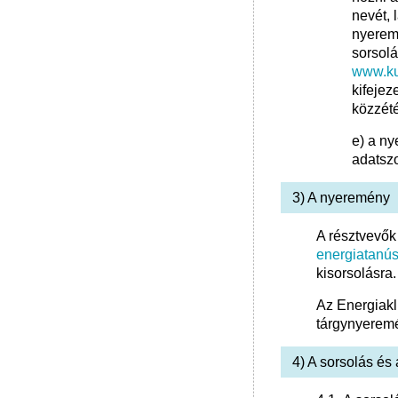
nevét,
nyeremé
sorsolá
www.ku
kifejez
közzété
e) a ny
adatszo
3) A nyeremény
A résztvevők 
energiatanú
kisorsolásra.
Az Energiakl
tárgynyeremé
4) A sorsolás és