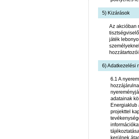
5) Kizárások
Az akcióban 
tisztségviselő
játék lebonyo
személyeknek 
hozzátartozói
6) Adatkezelési 
6.1 A nyerem
hozzájárulna
nyereményját
adatainak köz
Energiaklub 
projekttel ka
tevékenység
információka
tájékoztatás
kerülnek áta