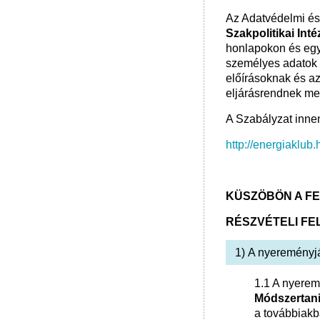
Az Adatvédelmi és
Szakpolitikai Int
honlapokon és egy
személyes adatok 
előírásoknak és az 
eljárásrendnek meg
A Szabályzat innen
http://energiaklub
KÜSZÖBÖN A F
RÉSZVÉTELI FE
1) ​​A nyereményj
1.1 A nyerem
Módszertan
a továbbiakb