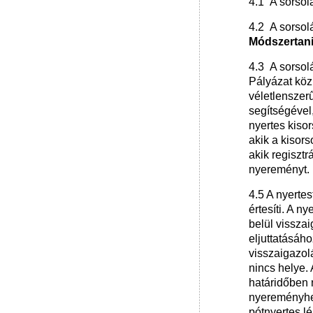
4.1 A sorsol
4.2 A sorsol
Módszertani
4.3 A sorsol
Pályázat közü
véletlenszer
segítségével,
nyertes kisor
akik a kisor
akik regisztr
nyereményt.
4.5 A nyertes
értesíti. A n
belül vissza
eljuttatásáh
visszaigazol
nincs helye.
határidőben n
nyereményhez
pótnyertes lé