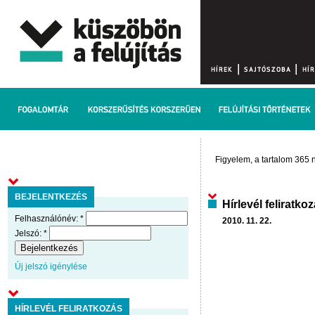
Figyelem, a tartalom 365 n
BEJELENTKEZÉS
Hírlevél feliratko
Felhasználónév:
*
2010. 11. 22.
Jelszó:
*
Új jelszó igénylése
HÍRLEVÉL FELIRATKOZÁS