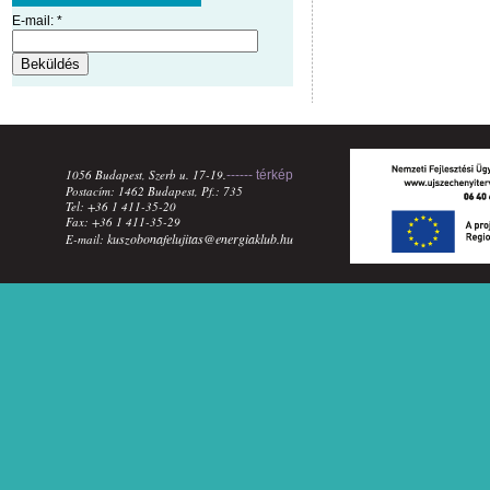
E-mail:
*
1056 Budapest, Szerb u. 17-19.
------ térkép
Postacím: 1462 Budapest, Pf.: 735
Tel: +36 1 411-35-20
Fax: +36 1 411-35-29
kuszobonafelujitas@energiaklub.hu
E-mail: