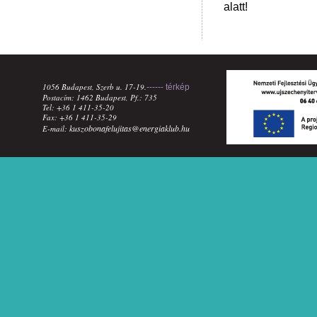
alatt!
1056 Budapest, Szerb u. 17-19.
------ térkép
Postacím: 1462 Budapest, Pf.: 735
Tel: +36 1 411-35-20
Fax: +36 1 411-35-29
kuszobonafelujitas@energiaklub.hu
E-mail: