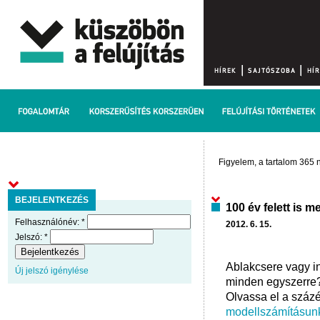
Figyelem, a tartalom 365 n
BEJELENTKEZÉS
100 év felett is m
Felhasználónév:
*
2012. 6. 15.
Jelszó:
*
Ablakcsere vagy i
Új jelszó igénylése
minden egyszerre?
Olvassa el a százé
modellszámításun