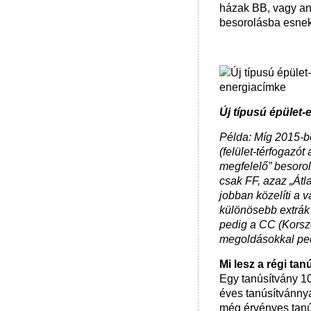
házak BB, vagy an
besorolásba esnek
Új típusú épület
Példa: Míg 2015-
(felület-térfogazó
megfelelő” besorol
csak FF, azaz „Átl
jobban közelíti a 
különösebb extrák
pedig a CC (Korsz
megoldásokkal ped
Mi lesz a régi ta
Egy tanúsítvány 10
éves tanúsítvánnya
még érvényes tanús