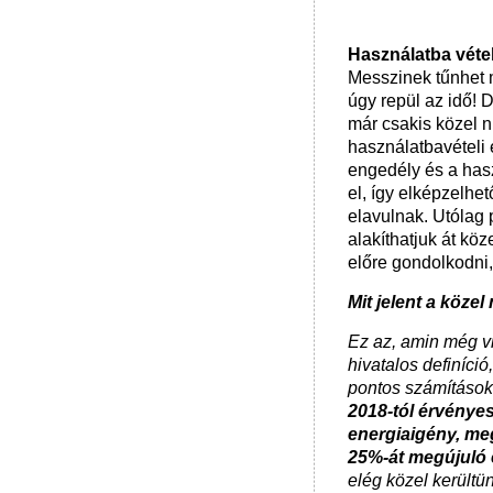
Használatba vétel
Messzinek tűnhet m
úgy repül az idő! 
már csakis közel 
használatbavételi e
engedély és a hasz
el, így elképzelhet
elavulnak. Utólag
alakíthatjuk át kö
előre gondolkodni,
Mit jelent a közel
Ez az, amin még v
hivatalos definíció
pontos számításoka
2018-tól érvénye
energiaigény, meg
25%-át megújuló e
elég közel kerültü