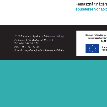
Felhasznált hátté
épületekre vonatk
1056 Budapest, Szerb u. 17-19.
------ térkép
Postacím: 1462 Budapest, Pf.: 735
Tel: +36 1 411-35-20
Fax: +36 1 411-35-29
kuszobonafelujitas@energiaklub.hu
E-mail: