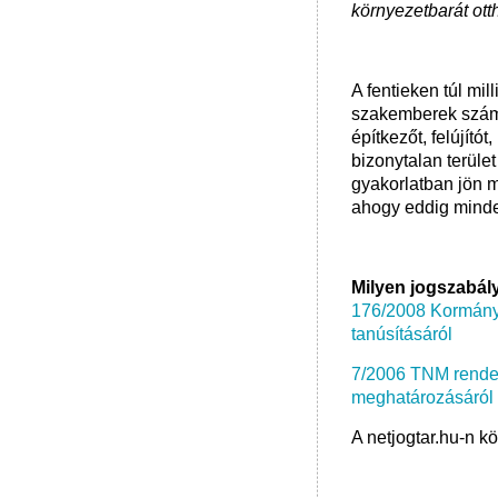
környezetbarát ot
A fentieken túl mil
szakemberek számár
építkezőt, felújító
bizonytalan terüle
gyakorlatban jön 
ahogy eddig minde
Milyen jogszabál
176/2008 Kormányr
tanúsításáról
7/2006 TNM rendel
meghatározásáról
A netjogtar.hu-n k