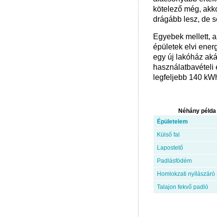
kötelező még, akko
drágább lesz, de 
Egyebek mellett, a
épületek elvi ener
egy új lakóház ak
használatbavételi 
legfeljebb 140 kW
Néhány példa 
Épületelem
Külső fal
Lapostető
Padlásfödém
Homlokzati nyílászáró
Talajon fekvő padló