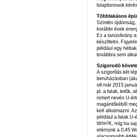
tulajdonosok kérés
Többlakásos épül
Szintén újdonság, 
korábbi évek energ
Ez a tanúsítvány a
készíttetni. Figyel
például egy hétla
továbbra sem alka
Szigorodó követe
A szigorítás két l
beruházásban (akár
ott már 2015 januá
pl. a falak, tetők
ismert nevén U-ért
magántőkéből megva
kell alkalmazni. A
például a falak U-
2
W/m
K, míg ha sa
elérnünk a 0,45 W
alacsonyabb értéke