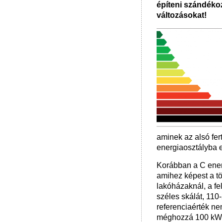
építeni szándéko
változásokat!
aminek az alsó fer
energiaosztályba 
Korábban a C energ
amihez képest a tö
lakóházaknál, a fe
széles skálát, 11
referenciaérték n
méghozzá 100 kW