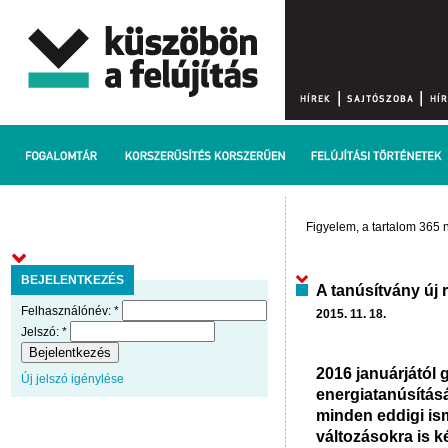
Figyelem, a tartalom 365 n
BEJELENTKEZÉS
A tanúsítvány új 
Felhasználónév:
*
2015. 11. 18.
Jelszó:
*
2016 januárjától 
Új jelszó igénylése
energiatanúsítás
minden eddigi is
változásokra is k