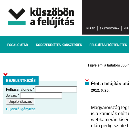
Figyelem, a tartalom 365 n
BEJELENTKEZÉS
Élet a felújítás ut
Felhasználónév:
*
2012. 6. 25.
Jelszó:
*
Magyarország legh
Új jelszó igénylése
is a kamerák előtt
webkamerán kísérh
után pedig szinte 