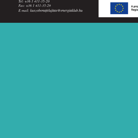
Tel: +36 1 411-35-20
Fax: +36 1 411-35-29
kuszobonafelujitas@energiaklub.hu
E-mail: