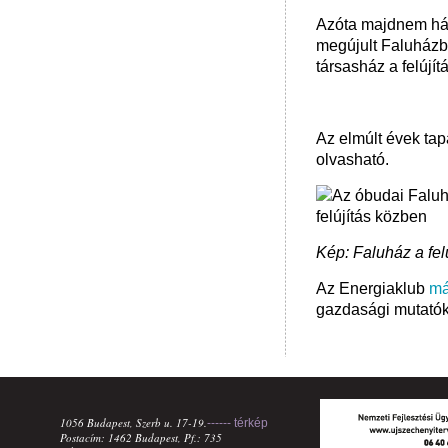
Azóta majdnem háro
megújult Faluházb
társasház a felújít
Az elmúlt évek tap
olvasható.
Kép: Faluház a felú
Az Energiaklub
má
gazdasági mutatók
1056 Budapest, Szerb u. 17-19.
------ térkép
Postacím: 1462 Budapest, Pf.: 735