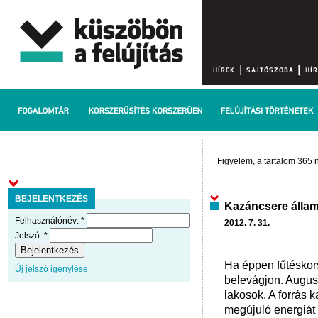
Figyelem, a tartalom 365 n
BEJELENTKEZÉS
Kazáncsere állam
Felhasználónév:
*
2012. 7. 31.
Jelszó:
*
Ha éppen fűtéskorsz
Új jelszó igénylése
belevágjon. Augusz
lakosok. A forrás 
megújuló energiát