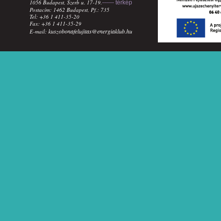
1056 Budapest, Szerb u. 17-19.
------ térkép
Postacím: 1462 Budapest, Pf.: 735
Tel: +36 1 411-35-20
Fax: +36 1 411-35-29
kuszobonafelujitas@energiaklub.hu
E-mail: