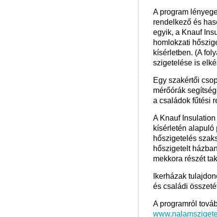
A program lényege,
rendelkező és haso
egyik, a Knauf Ins
homlokzati hőszige
kísérletben. (A fo
szigetelése is elké
Egy szakértői csopo
mérőórák segítségév
a családok fűtési 
A Knauf Insulation
kísérletén alapul
hőszigetelés szak
hőszigetelt házban
mekkora részét tak
Ikerházak tulajdon
és családi összeté
A programról továb
www.nalamszigete