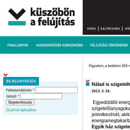
Figyelem, a tartalom 365 n
BEJELENTKEZÉS
Nálad is szigetel
Felhasználónév:
*
2013. 3. 19.
Jelszó:
*
Egyedülálló energi
szigetelőanyagokat
Új jelszó igénylése
jelentkezését, akik
energiamegtakarítá
Egyik ház sziget