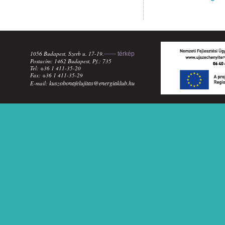
1056 Budapest, Szerb u. 17-19.
------ térkép
Postacím: 1462 Budapest, Pf.: 735
Tel: +36 1 411-35-20
Fax: +36 1 411-35-29
kuszobonafelujitas@energiaklub.hu
E-mail: