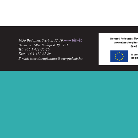
1056 Budapest, Szerb u. 17-19.
------ térkép
Postacím: 1462 Budapest, Pf.: 735
Tel: +36 1 411-35-20
Fax: +36 1 411-35-29
kuszobonafelujitas@energiaklub.hu
E-mail: