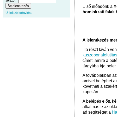
Jelszó:
*
Első előadónk a Xe
homlokzati falak 
Új jelszó igénylése
A jelentkezés men
Ha részt kíván venn
kuszobonafelujita
címet, amire a bel
tárgyába írja bele:
A továbbiakban az 
amivel beléphet az 
követheti a szakért
kapcsán.
A belépés előtt, ké
alkalmas-e az okt
ad segítséget a
Ha