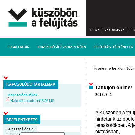
Figyelem, a tartalom 365 n
KAPCSOLÓDÓ TARTALMAK
Tanuljon online!
2012. 7. 4.
Kapcsolódó fájlok
Hallgatói segédlet (913.06 kB)
A Küszöbön a felúj
hirdetünk az épül
BEJELENTKEZÉS
témakörökben. A je
Felhasználónév:
*
oktatásban,