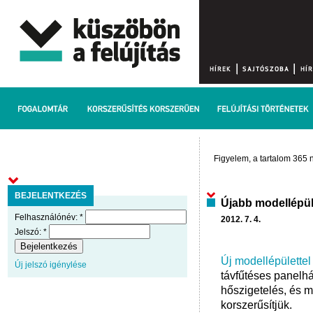
Figyelem, a tartalom 365 n
BEJELENTKEZÉS
Újabb modellépül
Felhasználónév:
*
2012. 7. 4.
Jelszó:
*
Új modellépülettel
Új jelszó igénylése
távfűtéses panelhá
hőszigetelés, és mi
korszerűsítjük.