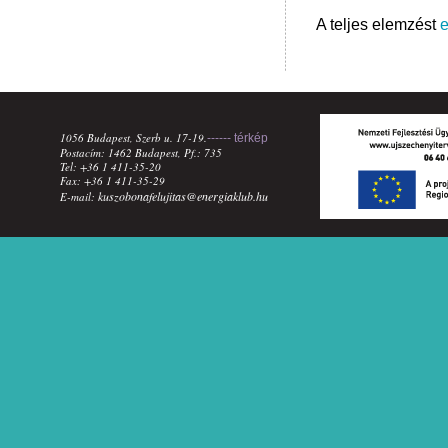
A teljes elemzést
e
1056 Budapest, Szerb u. 17-19.
------ térkép
Postacím: 1462 Budapest, Pf.: 735
Tel: +36 1 411-35-20
Fax: +36 1 411-35-29
kuszobonafelujitas@energiaklub.hu
E-mail: