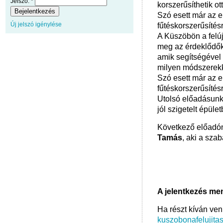
Jelszó:
*
korszerűsíthetik ot
Szó esett már az en
Új jelszó igénylése
fűtéskorszerűsítésr
A Küszöbön a felúj
meg az érdeklődők
amik segítségével 
milyen módszerekke
Szó esett már az en
fűtéskorszerűsítésr
Utolsó előadásunk 
jól szigetelt épüle
Következő előadó
Tamás
, aki a szab
A jelentkezés men
Ha részt kíván ven
kuszobonafelujit