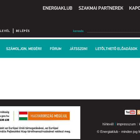
hírlevél
impresszum
© Energiaklub - minden jog f