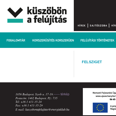
FELSZIGET
1056 Budapest, Szerb u. 17-19.
------ térkép
Postacím: 1462 Budapest, Pf.: 735
Tel: +36 1 411-35-20
Fax: +36 1 411-35-29
kuszobonafelujitas@energiaklub.hu
E-mail: