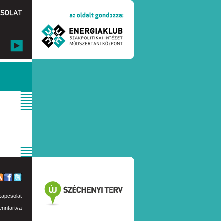
kapcsolat
enntartva