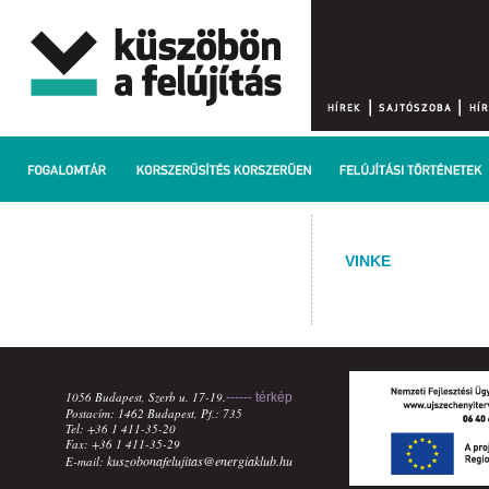
VINKE
1056 Budapest, Szerb u. 17-19.
------ térkép
Postacím: 1462 Budapest, Pf.: 735
Tel: +36 1 411-35-20
Fax: +36 1 411-35-29
kuszobonafelujitas@energiaklub.hu
E-mail: