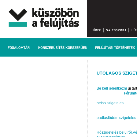
UTÓLAGOS SZIGE
Be kell jelentkezni
új ta
Fórum
belso szigeteles
padlásfödém szigetelés
Hőszigetelés belülről.