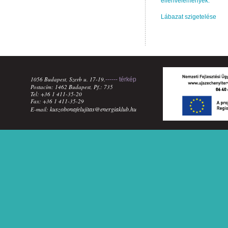
ellenvélemények.
Lábazat szigetelése
1056 Budapest, Szerb u. 17-19.
------ térkép
Postacím: 1462 Budapest, Pf.: 735
Tel: +36 1 411-35-20
Fax: +36 1 411-35-29
kuszobonafelujitas@energiaklub.hu
E-mail: