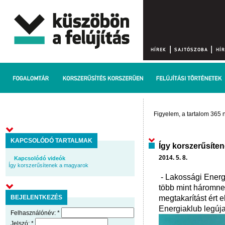
Figyelem, a tartalom 365 n
KAPCSOLÓDÓ TARTALMAK
Így korszerűsíte
2014. 5. 8.
Kapcsolódó videók
Így korszerűsítenek a magyarok
- Lakossági Energ
több mint háromne
BEJELENTKEZÉS
megtakarítást ért 
Energiaklub legúja
Felhasználónév:
*
Jelszó:
*