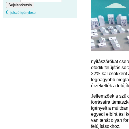
Új jelszó igénylése
nyílászárókat cser
ötödik felújítás s
22%-kal csökkent a
legnagyobb megtak
érzékelték a felújít
Jellemzőek a szűkö
forrásaira támaszko
igényelt a múltban.
egyedi elbírálási k
van tehát olyan for
felújításokhoz.