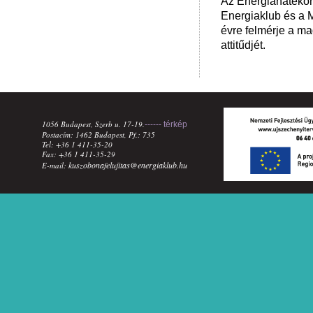
Az Energiahatékon
Energiaklub és a M
évre felmérje a m
attitűdjét.
1056 Budapest, Szerb u. 17-19.
------ térkép
Postacím: 1462 Budapest, Pf.: 735
Tel: +36 1 411-35-20
Fax: +36 1 411-35-29
kuszobonafelujitas@energiaklub.hu
E-mail: