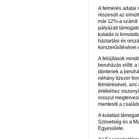
A felmérés adatai 
részesült az elmúl
már 12%-a számít p
pályázati támogato
kutatás is kimuta
háztartási és orsz
korszerűsítésével é
A felújítások mind
beruházás előtt; a
döntenek a beruház
néhány tízezer for
felmérésével, ami
értékéhez viszony
rosszul megterveze
mentesíti a családo
A kutatást támogat
Szövetség és a M
Egyesülete.