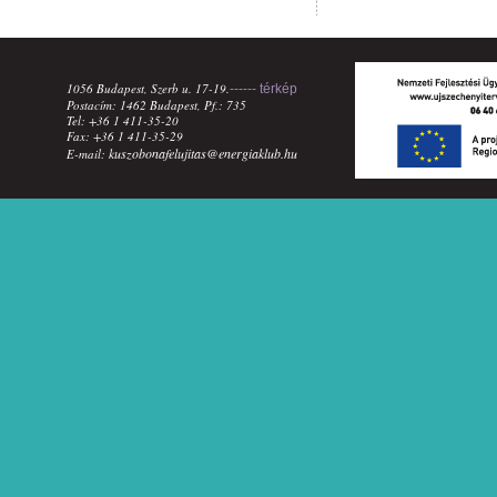
1056 Budapest, Szerb u. 17-19.
------ térkép
Postacím: 1462 Budapest, Pf.: 735
Tel: +36 1 411-35-20
Fax: +36 1 411-35-29
kuszobonafelujitas@energiaklub.hu
E-mail: