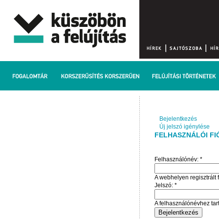
Bejelentkezés
Új jelszó igénylése
FELHASZNÁLÓI FI
Felhasználónév:
*
A webhelyen regisztrált 
Jelszó:
*
A felhasználónévhez tart