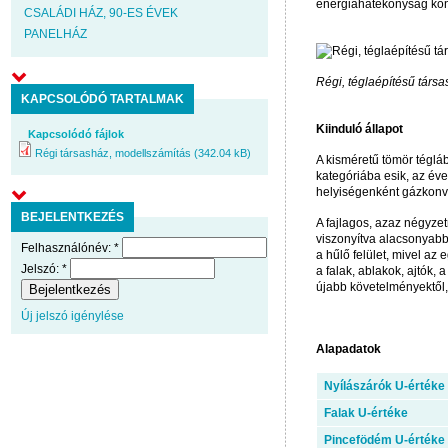
energiahatékonyság kön
CSALÁDI HÁZ, 90-ES ÉVEK
PANELHÁZ
Régi, téglaépítésű társ
KAPCSOLÓDÓ TARTALMAK
Kiinduló állapot
Kapcsolódó fájlok
Régi társasház, modellszámítás (342.04 kB)
A kisméretű tömör téglábó
kategóriába esik, az év
helyiségenként gázkonvekt
BEJELENTKEZÉS
A fajlagos, azaz négyze
viszonyítva alacsonyabb
Felhasználónév:
*
a hűlő felület, mivel az
Jelszó:
*
a falak, ablakok, ajtók
újabb követelményektől,
Új jelszó igénylése
Alapadatok
Nyílászárók U-értéke
Falak U-értéke
Pincefödém U-értéke