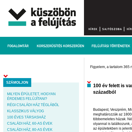
Figyelem, a tartalom 365 n
SZÁMOLJON
100 év felett is v
századból
MILYEN ÉPÜLETET, HOGYAN
ÉRDEMES FELÚJÍTANI?
RÉGI CSALÁDI HÁZ TÉGLÁBÓL
Budapest, Veszprém, Mi
KLASSZIKUS VÁLYOG
meghatározzák az 1800-
100 ÉVES TÁRSASHÁZ
többemeletes házak. Ném
CSALÁDI HÁZ, 60-AS ÉVEK
olyannal is találkozunk
az épületekben is jelent
CSALÁDI HÁZ, 80-AS ÉVEK