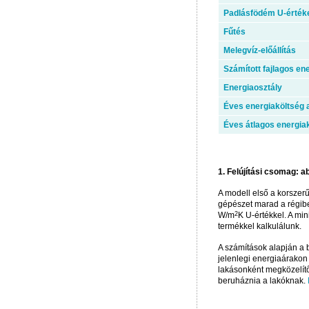
Padlásfödém U-érték
Fűtés
Melegvíz-előállítás
Számított fajlagos en
Energiaosztály
Éves energiaköltség a
Éves átlagos energia
1. Felújítási csomag: 
A modell első a korszerű
gépészet marad a régiben
W/m
2
K U-értékkel. A mi
termékkel kalkulálunk.
A számítások alapján a
jelenlegi energiaárakon
lakásonként megközelítő
beruháznia a lakóknak.