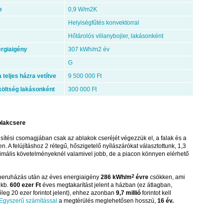
e
0,9 W/m2K
Helyiségfűtés konvektorral
Hőtárolós villanybojler, lakásonként
ergiaigény
307 kWh/m2 év
G
 teljes házra vetítve
9 500 000 Ft
költség lakásonként
300 000 Ft
ablakcsere
sítési csomagjában csak az ablakok cseréjét végezzük el, a falak és a
. A felújításhoz 2 rétegű, hőszigetelő nyílászárókat választottunk, 1,3
nimális követelményeknél valamivel jobb, de a piacon könnyen elérhető
 beruházás után az éves energiaigény
286 kWh/m
2
évre
csökken, ami
 kb.
600 ezer Ft
éves megtakarítást jelent a házban (ez átlagban,
leg 20 ezer forintot jelent), ehhez azonban
9,7 millió
forintot kell
Egyszerű számítással
a megtérülés meglehetősen hosszú,
16 év.