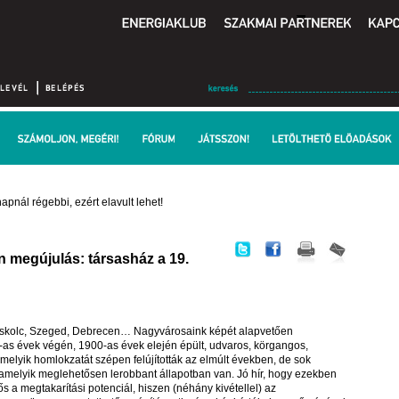
apnál régebbi, ezért elavult lehet!
an megújulás: társasház a 19.
skolc, Szeged, Debrecen… Nagyvárosaink képét alapvetően
as évek végén, 1900-as évek elején épült, udvaros, körgangos,
elyik homlokzatát szépen felújították az elmúlt években, de sok
, amelyik meglehetősen lerobbant állapotban van. Jó hír, hogy ezekben
ős a megtakarítási potenciál, hiszen (néhány kivétellel) az