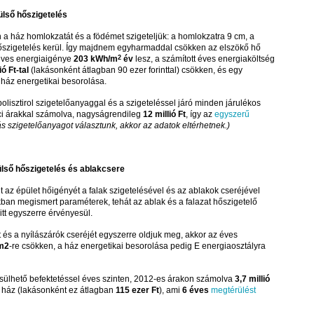
ülső hőszigetelés
a ház homlokzatát és a födémet szigeteljük: a homlokzatra 9 cm, a
szigetelés kerül. Így majdnem egyharmaddal csökken az elszökő hő
éves energiaigénye
203 kWh/m
2
év
lesz, a számított éves energiaköltség
ió Ft-tal
(lakásonként átlagban 90 ezer forinttal) csökken, és egy
a ház energetikai besorolása.
lisztirol szigetelőanyaggal és a szigeteléssel járó minden járulékos
ci árakkal számolva, nagyságrendileg
12 millió Ft
, így az
egyszerű
s szigetelőanyagot választunk, akkor az adatok eltérhetnek.)
külső hőszigetelés és ablakcsere
 az épület hőigényét a falak szigetelésével és az ablakok cseréjével
kban megismert paraméterek, tehát az ablak és a falazat hőszigetelő
tt egyszerre érvényesül.
 és a nyílászárók cseréjét egyszerre oldjuk meg, akkor az éves
m2
-re csökken, a ház energetikai besorolása pedig E energiaosztályra
csülhető befektetéssel éves szinten, 2012-es árakon számolva
3,7 millió
a ház (lakásonként ez átlagban
115 ezer Ft
), ami
6 éves
megtérülést