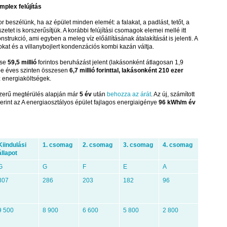
mplex felújítás
r beszélünk, ha az épület minden elemét: a falakat, a padlást, tetőt, a
etet is korszerűsítjük. A korábbi felújítási csomagok elemei mellé itt
nstrukció, ami egyben a meleg víz előállításának átalakítását is jelenti. A
kat és a villanybojlert kondenzációs kombi kazán váltja.
ése
59,5 millió
forintos beruházást jelent (lakásonként átlagosan 1,9
rébe éves szinten összesen
6,7 millió forinttal, lakásonként 210 ezer
 energiaköltségek.
szerű megtérülés alapján már
5 év
után
behozza az árát
. Az új, számított
rint az A energiaosztályos épület fajlagos energiaigénye
96 kWh/m
év
Kiindulási
1. csomag
2. csomag
3. csomag
4. csomag
állapot
G
G
F
E
A
307
286
203
182
96
9 500
8 900
6 600
5 800
2 800