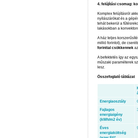
4. felújítási csomag: ko
Komplex felújításról akko
nyílászárókat és a gépész
tehát bekerül a fűtésreko
lakásokban a konvektoro
A ház teljes korszerűsít
millió forintot), de cse
forinttal csökkennek
az
A befektetés így az egy
műszaki paraméterek sze
lesz.
Összefoglaló táblázat
Energiaosztály
Fajlagos
energiaigény
(kWh/m2 év)
Éves
energiaköltség
(ezer Ft)*