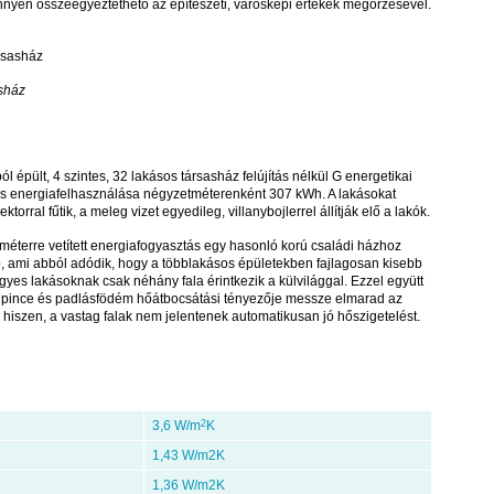
nyen összeegyeztethető az építészeti, városképi értékek megőrzésével.
asház
l épült, 4 szintes, 32 lakásos társasház felújítás nélkül G energetikai
es energiafelhasználása négyzetméterenként 307 kWh. A lakásokat
orral fűtik, a meleg vizet egyedileg, villanybojlerrel állítják elő a lakók.
tméterre vetített energiafogyasztás egy hasonló korú családi házhoz
, ami abból adódik, hogy a többlakásos épületekben fajlagosan kisebb
 egyes lakásoknak csak néhány fala érintkezik a külvilággal. Ezzel együtt
, a pince és padlásfödém hőátbocsátási tényezője messze elmarad az
 hiszen, a vastag falak nem jelentenek automatikusan jó hőszigetelést.
3,6 W/m
2
K
1,43 W/m2K
1,36 W/m2K