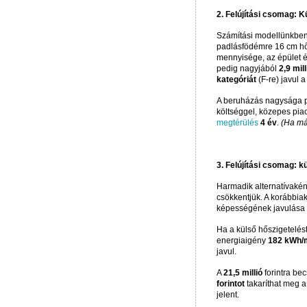
2. Felújítási csomag: K
Számítási modellünkben 
padlásfödémre 16 cm hő
mennyisége, az épület 
pedig nagyjából
2,9 mill
kategóriát
(F-re) javul 
A beruházás nagysága po
költséggel, közepes pia
megtérülés
4 év
.
(Ha má
3. Felújítási csomag: 
Harmadik alternatívaként
csökkentjük. A korábbia
képességének javulása i
Ha a külső hőszigetelést
energiaigény
182 kWh/
javul.
A
21,5 millió
forintra be
forintot
takaríthat meg 
jelent.